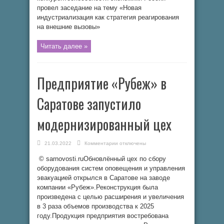
на
провел заседание на тему «Новая
внешние
вызовы
индустриализация как стратегия реагирования
на внешние вызовы»
Читать далее »
Предприятие «Рубеж» в
Саратове запустило
модернизированный цех
к
21.03.2022
Комментарии
отключены
записи
Предприятие
© sarnovosti.ruОбновлённый цех по сбору
«Рубеж»
в
оборудования систем оповещения и управления
Саратове
запустило
эвакуацией открылся в Саратове на заводе
модернизированный
компании «Рубеж».Реконструкция была
цех
произведена с целью расширения и увеличения
в 3 раза объемов производства к 2025
году.Продукция предприятия востребована