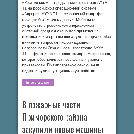
«Ростелеком» — представили трастфон AYYA
ОС
«Аврора»
T1 на российской операционной системе
«Аврора». AYYA T1 — безопасный смартфон
с защитой от утечек данных. Мобильное
устройство с российской операционной
системой предназначено для применения
в компаниях и организациях, уделяющих особое
внимание вопросам информационной
безопасности.Особенность трастфона AYYA
T1 — функция отключения камер и микрофонов,
которая обеспечивает повышенный уровень
приватности. При аппаратном отключении
видео- и аудиофункционала устройство ...
Читать далее »
В пожарные части
Приморского района
закупили новые машины