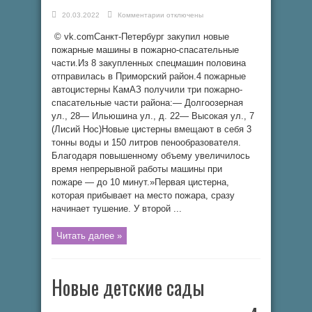
к
20.03.2022
Комментарии
отключены
записи
В
© vk.comСанкт-Петербург закупил новые
пожарные
части
пожарные машины в пожарно-спасательные
Приморского
района
части.Из 8 закупленных спецмашин половина
закупили
отправилась в Приморский район.4 пожарные
новые
машины
автоцистерны КамАЗ получили три пожарно-
спасательные части района:— Долгоозерная
ул., 28— Ильюшина ул., д. 22— Высокая ул., 7
(Лисий Нос)Новые цистерны вмещают в себя 3
тонны воды и 150 литров пенообразователя.
Благодаря повышенному объему увеличилось
время непрерывной работы машины при
пожаре — до 10 минут.»Первая цистерна,
которая прибывает на место пожара, сразу
начинает тушение. У второй ...
Читать далее »
Новые детские сады