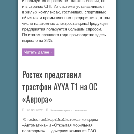
и пользуется спросом не только в России, но
и в странах СНГ. Их системы устанавливают
в жилых комплексах, гостиницах, спортивных
объектах и промышленных предприятиях, в том
числе на атомных электростанциях.Продукция
предприятия пользуется большим спросом.
По итогам прошлого года производство здесь
выросло на 28%.
Читать далее »
Ростех представил
трастфон AYYA T1 на ОС
«Аврора»
к
20.03.2022
Комментарии
отключены
записи
Ростех
© rostec.ru«СмартЭкоСистема» концерна
представил
трастфон
«Автоматика» и «Открытая мобильная
AYYA
T1
платформа» — дочерняя компания ПАО
на