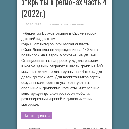
открыты в регионах часть 4
(2022г.)
к
20.03.2022
Комментарии
отключены
записи
Новые
Губернатор Бурков открыл в Омске второй
детские
сады
детский сад в этом
открыты
в
году © omskregion.infoОмская область
регионах
г.ОмскДошкольное учреждение на 140 мест
часть
4
появилось на Старой Московке, на ул. 1-я
(2022г.)
Станционная, по нацпроекту «Демография».
в новом здании откроются шесть групп на 140
мест, в том числе две группы на 44 места для
детей до трех лет. Для воспитанников здесь
созданы комфортные условия: уютные
спальные и групповые комнаты, интересные
конструкции детской ростовой мебели,
разнообразный игровой и дидактический
материал.
Читать далее »