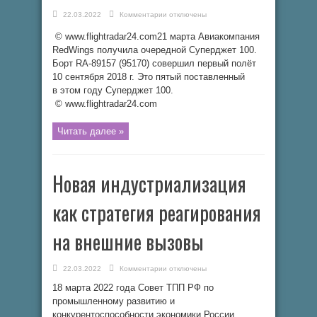
к
22.03.2022
Комментарии
отключены
записи
Авиакомпания
© www.flightradar24.com21 марта Авиакомпания
«Красные
Крылья»
RedWings получила очередной Суперджет 100.
получила
очередной
Борт RA-89157 (95170) совершил первый полёт
Суперджет
10 сентября 2018 г. Это пятый поставленный
100
в этом году Суперджет 100.
© www.flightradar24.com
Читать далее »
Новая индустриализация
как стратегия реагирования
на внешние вызовы
к
22.03.2022
Комментарии
отключены
записи
Новая
18 марта 2022 года Совет ТПП РФ по
индустриализация
как
промышленному развитию и
стратегия
конкурентоспособности экономики России
реагирования