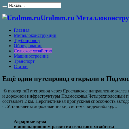
Uralmm.ru Металлоконстру
Главная
Металлоконструкции
Трубопровод
Оборудование
Сельское хозяйство
Машиностроение
Транспорт
Статьи
Ещё один путепровод открыли в Подмо
© mosreg.ruПутепровод через Ярославское направление желез
и дорожной инфраструктуры Подмосковья.Четырехполосный путе
составляет 2 км. Перспективная пропускная способность автодо
ч. Установлены дорожные знаки, системы видеонаблюд…
Аграрные вузы
в инновационном развитии сельского хозяйства