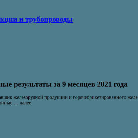
кции и трубопроводы
е результаты за 9 месяцев 2021 года
авщик железорудной продукции и горячебрикетированного желе
ионные … далее