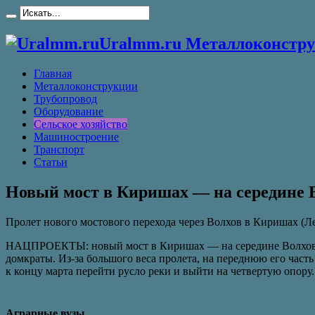
Uralmm.ru Металлоконстру
Главная
Металлоконструкции
Трубопровод
Оборудование
Сельское хозяйство
Машиностроение
Транспорт
Статьи
Новый мост в Киришах — на середине 
Пролет нового мостового перехода через Волхов в Киришах (Ле
НАЦПРОЕКТЫ: новый мост в Киришах — на середине Волхова © 
домкраты. Из-за большого веса пролета, на переднюю его част
к концу марта перейти русло реки и выйти на четвертую опор
Аграрные вузы