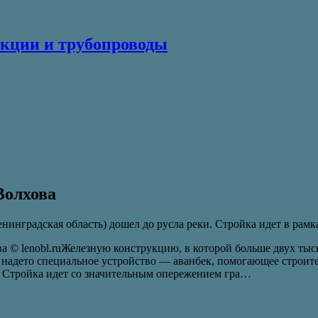
кции и трубопроводы
Волхова
нинградская область) дошел до русла реки. Стройка идет в рам
lenobl.ruЖелезную конструкцию, в которой больше двух тысяч
ь надето специальное устройство — аванбек, помогающее строит
у. Стройка идет со значительным опережением гра…