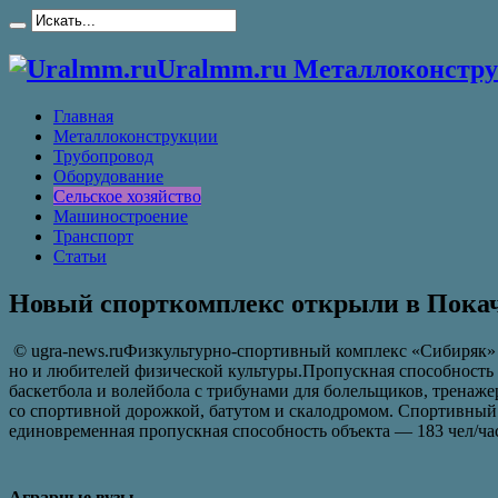
Uralmm.ru Металлоконстру
Главная
Металлоконструкции
Трубопровод
Оборудование
Сельское хозяйство
Машиностроение
Транспорт
Статьи
Новый спорткомплекс открыли в Пок
© ugra-news.ruФизкультурно-спортивный комплекс «Сибиряк» 
но и любителей физической культуры.Пропускная способность с
баскетбола и волейбола с трибунами для болельщиков, тренаж
со спортивной дорожкой, батутом и скалодромом. Спортивный
единовременная пропускная способность объекта — 183 чел/ча
Аграрные вузы