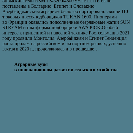
опрыскиватели RSM TS-3200/4500 SATELLITE были
поставлены в Болгарию, Египет и Словакию.
Азербайджанским аграриям было экспортировано свыше 110
тюковых пресс-подборщиков TUKAN 1600. Пионерами
во Франции оказались подсолнечные безрядковые жатки SUN
STREAM и платформы-подборщики SWA PICK.Особый
интерес к прицепной и навесной технике Ростсельмаш в 2021
году проявили Монголия, Азербайджан и Египет.Тенденция
роста продаж на российском и экспортном рынках, успешно
взятая в 2020 г., продолжилась и в прошедше…
Аграрные вузы
в инновационном развитии сельского хозяйства