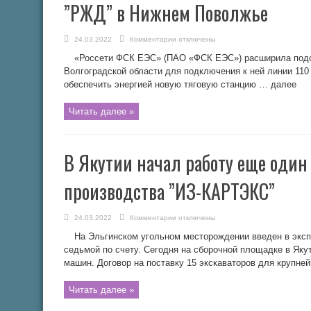
”РЖД” в Нижнем Поволжье
к
24.03.2022
Комментарии
отключены
записи
”Россети
«Россети ФСК ЕЭС» (ПАО «ФСК ЕЭС») расширила подс
ФСК
ЕЭС”
Волгоградской области для подключения к ней линии 110
нарастит
обеспечить энергией новую тяговую станцию … далее
выдачу
мощности
объектам
”РЖД”
Читать далее »
в
Нижнем
Поволжье
В Якутии начал работу еще один
производства ”ИЗ-КАРТЭКС”
к
24.03.2022
Комментарии
отключены
записи
В
На Эльгинском угольном месторождении введен в эксп
Якутии
начал
седьмой по счету. Сегодня на сборочной площадке в Як
работу
машин. Договор на поставку 15 экскаваторов для крупне
еще
один
экскаватор
производства
Читать далее »
”ИЗ-
КАРТЭКС”