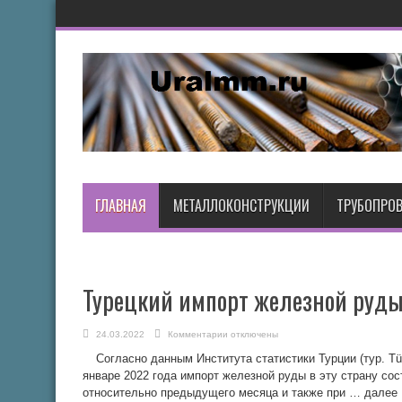
ГЛАВНАЯ
МЕТАЛЛОКОНСТРУКЦИИ
ТРУБОПРО
Турецкий импорт железной руды 
к
24.03.2022
Комментарии
отключены
записи
Турецкий
Согласно данным Института статистики Турции (тур. Türki
импорт
железной
январе 2022 года импорт железной руды в эту страну сос
руды
относительно предыдущего месяца и также при … далее
в