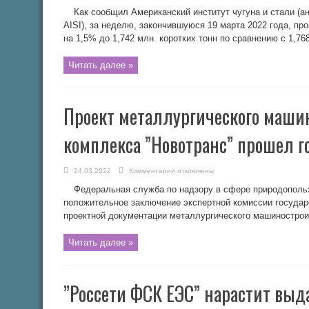
записи
Выплавка
Как сообщил Американский институт чугуна и стали (англ.
стали
в
AISI), за неделю, закончившуюся 19 марта 2022 года, п
США
на 1,5% до 1,742 млн. коротких тонн по сравнению с 1,7
за
третью
неделю
марта
Читать далее »
выросла
на
0,3%
Проект металлургического маши
комплекса ”Новотранс” прошел г
к
24.03.2022
Комментарии
отключены
записи
Проект
Федеральная служба по надзору в сфере природополь
металлургического
машиностроительного
положительное заключение экспертной комиссии государ
комплекса
проектной документации металлургического машиностро
”Новотранс”
прошел
госэкспертизу
Читать далее »
”Россети ФСК ЕЭС” нарастит выд