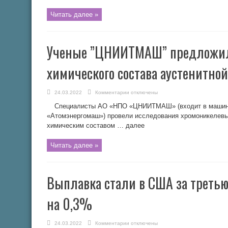
январе
упал
на
Читать далее »
41,1%
Ученые ”ЦНИИТМАШ” предложил
химического состава аустенитно
к
24.03.2022
Комментарии
отключены
записи
Ученые
Специалисты АО «НПО «ЦНИИТМАШ» (входит в машино
”ЦНИИТМАШ”
предложили
«Атомэнергомаш») провели исследования хромоникелевы
корректировку
химическим составом … далее
химического
состава
аустенитной
стали
Читать далее »
для
АЭС
Выплавка стали в США за треть
на 0,3%
к
24.03.2022
Комментарии
отключены