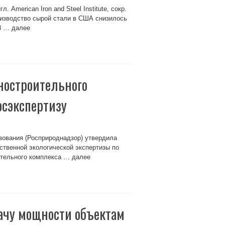
 American Iron and Steel Institute, сокр.
роизводство сырой стали в США снизилось
68 … далее
ностроительного
осэкспертизу
зования (Росприроднадзор) утвердила
ственной экологической экспертизы по
ительного комплекса … далее
ачу мощности объектам