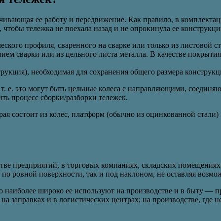
ечивающая ее работу и передвижение. Как правило, в комплектац
, чтобы тележка не поехала назад и не опрокинула ее конструк
еского профиля, сваренного на сварке или только из листовой ст
нием сварки или из цельного листа металла. В качестве покрыт
рукция), необходимая для сохранения общего размера конструкц
 т. е. это могут быть цельные колеса с направляющими, соедин
ть процесс сборки/разборки тележек.
рая состоит из колес, платформ (обычно из оцинкованной стали
е предприятий, в торговых компаниях, складских помещениях,
ак по ровной поверхности, так и под наклоном, не оставляя воз
но наиболее широко ее используют на производстве и в быту —
на заправках и в логистических центрах; на производстве, где н