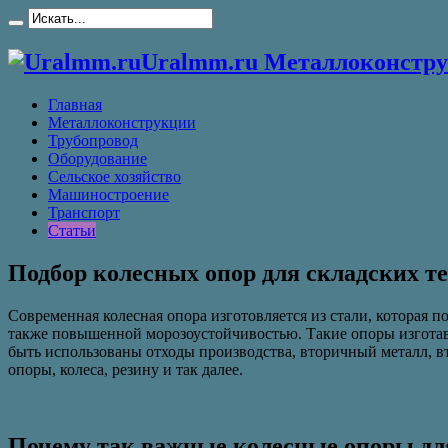
Uralmm.ru Металлоконстру
Главная
Металлоконструкции
Трубопровод
Оборудование
Сельское хозяйство
Машиностроение
Транспорт
Статьи
Подбор колесных опор для складских т
Современная колесная опора изготовляется из стали, которая
также повышенной морозоустойчивостью. Такие опоры изготавл
быть использованы отходы производства, вторичный металл, в
опоры, колеса, резину и так далее.
Почему так важные колесные опоры дл