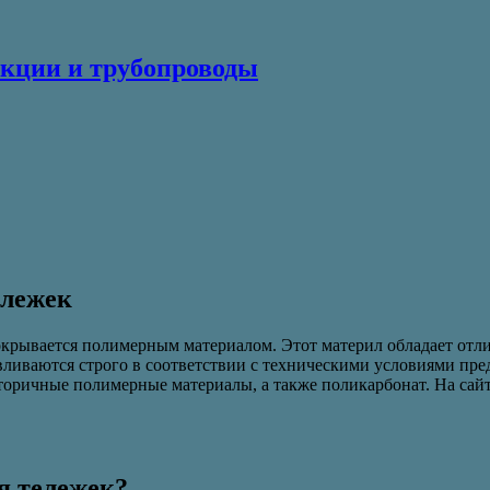
кции и трубопроводы
ележек
 покрывается полимерным материалом. Этот материл обладает о
иваются строго в соответствии с техническими условиями пред
торичные полимерные материалы, а также поликарбонат. На сай
я тележек?