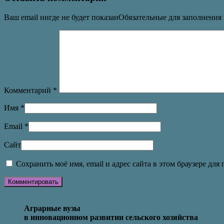
Ваш email нигде не будет показанОбязательные для заполнени
Комментарий
*
Имя
*
Email
*
Сайт
Сохранить моё имя, email и адрес сайта в этом браузере д
Аграрные вузы
в инновационном развитии сельского хозяйства