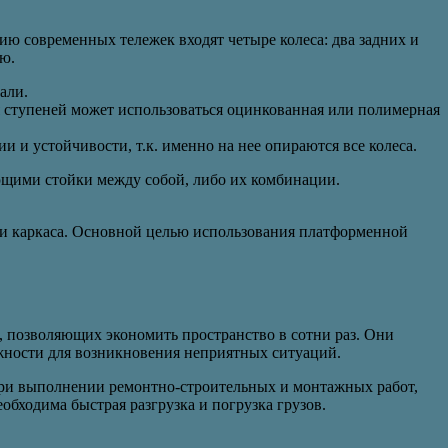
ию современных тележек входят четыре колеса: два задних и
цию.
али.
ия ступеней может использоваться оцинкованная или полимерная
ии и устойчивости, т.к. именно на нее опираются все колеса.
яющими стойки между собой, либо их комбинации.
) и каркаса. Основной целью использования платформенной
 позволяющих экономить пространство в сотни раз. Они
можности для возникновения неприятных ситуаций.
 при выполнении ремонтно-строительных и монтажных работ,
еобходима быстрая разгрузка и погрузка грузов.